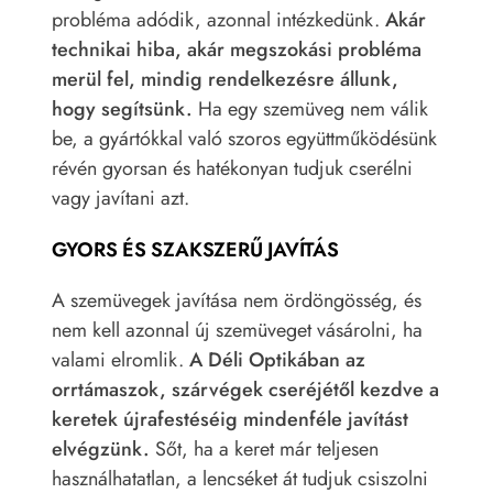
probléma adódik, azonnal intézkedünk.
Akár
technikai hiba, akár megszokási probléma
merül fel, mindig rendelkezésre állunk,
hogy segítsünk.
Ha egy szemüveg nem válik
be, a gyártókkal való szoros együttműködésünk
révén gyorsan és hatékonyan tudjuk cserélni
vagy javítani azt.
GYORS ÉS SZAKSZERŰ JAVÍTÁS
A szemüvegek javítása nem ördöngösség, és
nem kell azonnal új szemüveget vásárolni, ha
valami elromlik.
A Déli Optikában az
orrtámaszok, szárvégek cseréjétől kezdve a
keretek újrafestéséig mindenféle javítást
elvégzünk.
Sőt, ha a keret már teljesen
használhatatlan, a lencséket át tudjuk csiszolni