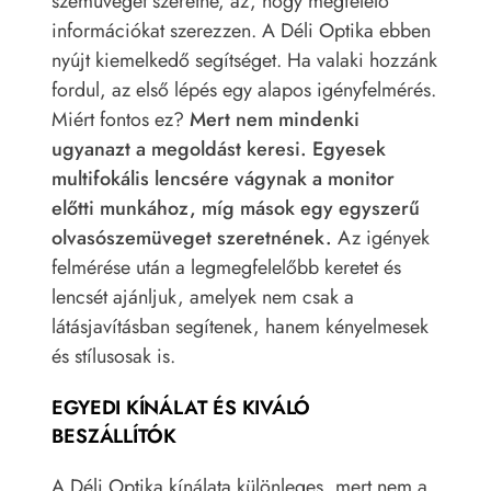
szemüveget szeretne, az, hogy megfelelő
információkat szerezzen. A Déli Optika ebben
nyújt kiemelkedő segítséget. Ha valaki hozzánk
fordul, az első lépés egy alapos igényfelmérés.
Miért fontos ez?
Mert nem mindenki
ugyanazt a megoldást keresi. Egyesek
multifokális lencsére vágynak a monitor
előtti munkához, míg mások egy egyszerű
olvasószemüveget szeretnének.
Az igények
felmérése után a legmegfelelőbb keretet és
lencsét ajánljuk, amelyek nem csak a
látásjavításban segítenek, hanem kényelmesek
és stílusosak is.
EGYEDI KÍNÁLAT ÉS KIVÁLÓ
BESZÁLLÍTÓK
A Déli Optika kínálata különleges, mert nem a